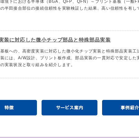
環境下における半導体（BGA、QFP、QFN）～プリント基板（一般FR
間の半田接合部位の接続信頼性を実験検証した結果、高い信頼性を有し
実装に対応した微小チップ部品と特殊部品実装
ト基板への、高密度実装に対応した微小化チップ実装と特殊部品実装工
装には、A/W設計、プリント板作成、部品実装の一貫対応で安定した
社の実装状況と取り組みを紹介します。