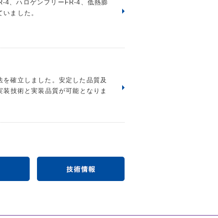
-4、ハロゲンフリーFR-4、低熱膨
ていました。
法を確立しました。安定した品質及
実装技術と実装品質が可能となりま