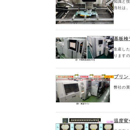
知識と
当社は
基板検
生産し
ります
プリン
弊社の
温度変