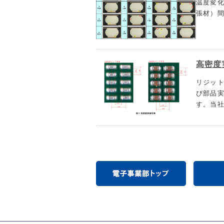
温度変化
張材）
高密度
リジッ
び部品実
す。当